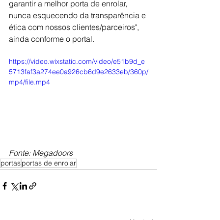
garantir a melhor porta de enrolar, 
nunca esquecendo da transparência e 
ética com nossos clientes/parceiros", 
ainda conforme o portal.
https://video.wixstatic.com/video/e51b9d_e
5713faf3a274ee0a926cb6d9e2633eb/360p/
mp4/file.mp4
Fonte: Megadoors
portas
portas de enrolar