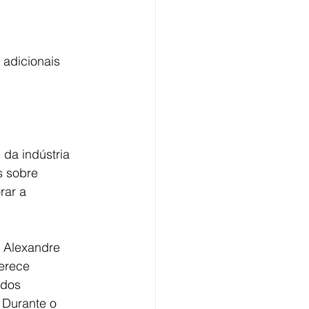
adicionais 
 da indústria 
 sobre 
rar a 
 Alexandre 
erece 
 dos 
 Durante o 