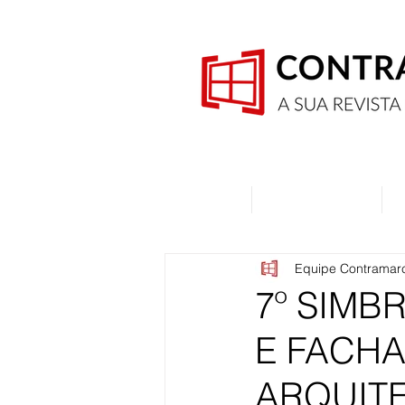
Home
Quem Somos
Equipe Contramar
7º SIMB
E FACH
ARQUITE