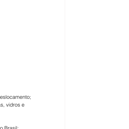
deslocamento;
, vidros e 
 Brasil;