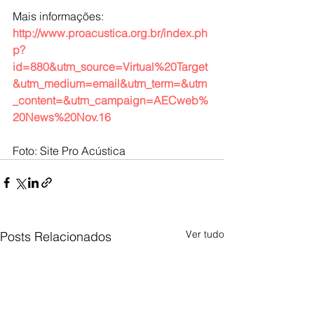
Mais informações: 
http://www.proacustica.org.br/index.ph
p?
id=880&utm_source=Virtual%20Target
&utm_medium=email&utm_term=&utm
_content=&utm_campaign=AECweb%
20News%20Nov.16
Foto: Site Pro Acústica
Ver tudo
Posts Relacionados